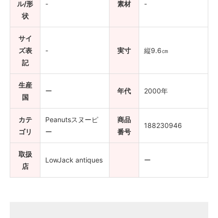
ル/形
-
素材
-
状
サイ
ズ表
-
実寸
縦9.6㎝
記
生産
ー
年代
2000年
国
カテ
Peanutsスヌーピ
商品
188230946
ゴリ
ー
番号
取扱
LowJack antiques
ー
店