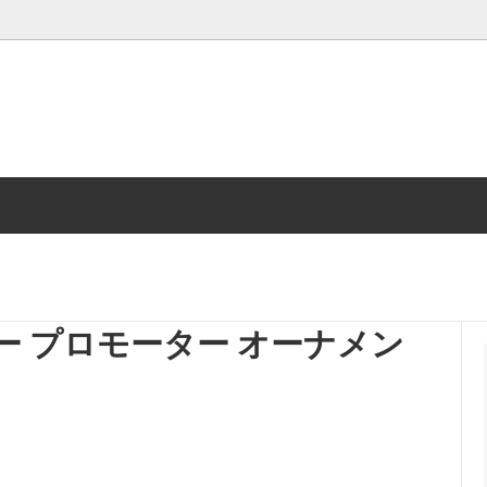
Tshirt
ory
Vintage雑貨
、ブリキ缶、箱
看板・ロードサインetc
クターシーツ
PEANUTS SNOOPY
ヌーピー プロモーター オーナメン