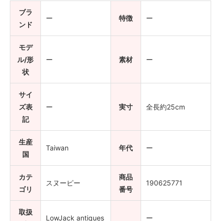
ブラ
ー
特徴
ー
ンド
モデ
ル/形
ー
素材
ー
状
サイ
ズ表
ー
実寸
全長約25cm
記
生産
Taiwan
年代
ー
国
カテ
商品
スヌーピー
190625771
ゴリ
番号
取扱
LowJack antiques
ー