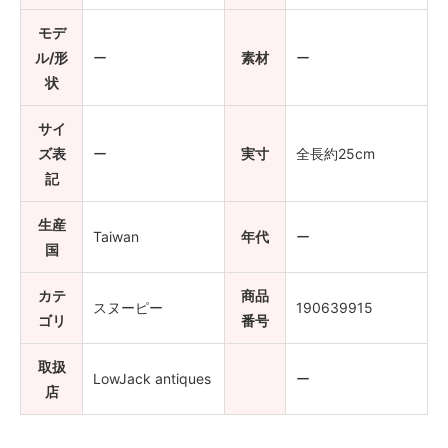
モデ
ル/形
ー
素材
ー
状
サイ
ズ表
ー
実寸
全長約25cm
記
生産
Taiwan
年代
ー
国
カテ
商品
スヌーピー
190639915
ゴリ
番号
取扱
LowJack antiques
ー
店