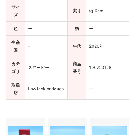
サイ
-
実寸
縦 6cm
ズ
色
ー
柄
ー
生産
-
年代
2020年
国
カテ
商品
スヌーピー
190720128
ゴリ
番号
取扱
LowJack antiques
ー
店