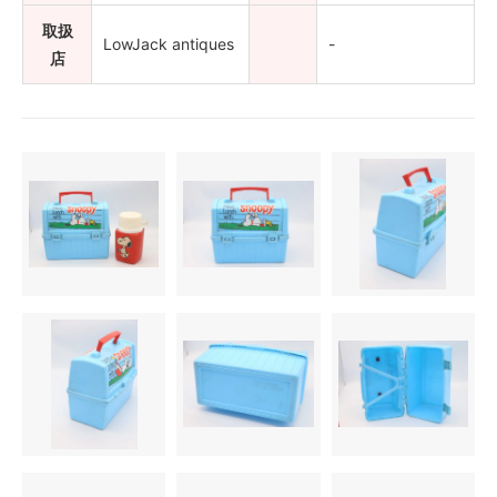
取扱
LowJack antiques
-
店