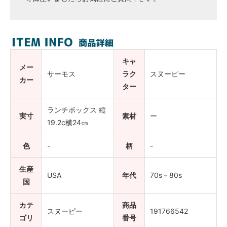
キャ
メー
サーモス
ラク
スヌーピー
カー
ター
ランチボックス 縦
実寸
素材
ー
19.2c横24㎝
色
-
柄
-
生産
USA
年代
70s－80s
国
カテ
商品
スヌーピー
191766542
ゴリ
番号