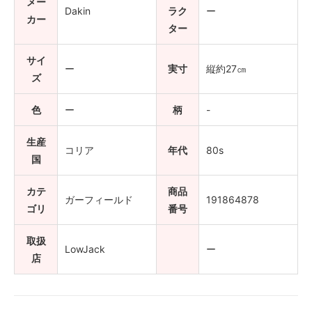
メー
Dakin
ラク
ー
カー
ター
サイ
ー
実寸
縦約27㎝
ズ
色
ー
柄
-
生産
コリア
年代
80s
国
カテ
商品
ガーフィールド
191864878
ゴリ
番号
取扱
LowJack
ー
店