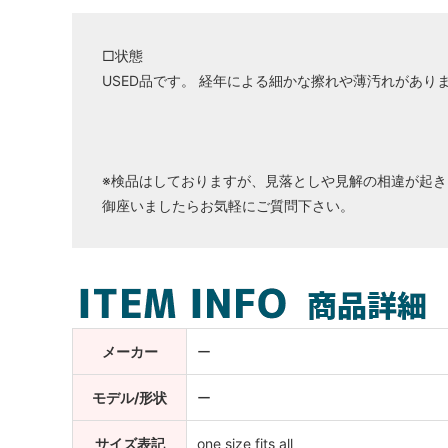
□状態
USED品です。 経年による細かな擦れや薄汚れがあり
※検品はしておりますが、見落としや見解の相違が起き
御座いましたらお気軽にご質問下さい。
メーカー
ー
モデル/形状
ー
サイズ表記
one size fits all