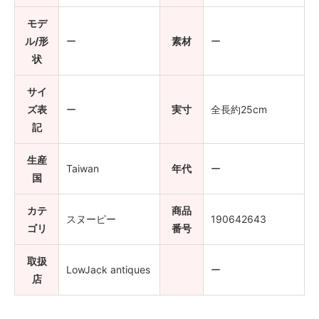
モデ
ル/形
ー
素材
ー
状
サイ
ズ表
ー
実寸
全長約25cm
記
生産
Taiwan
年代
ー
国
カテ
商品
スヌーピー
190642643
ゴリ
番号
取扱
LowJack antiques
ー
店